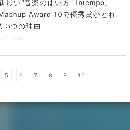
新しい”音楽の使い方” Intempo。
Mashup Award 10で優秀賞がとれ
た3つの理由
2014.11.21
5
6
7
8
9
10