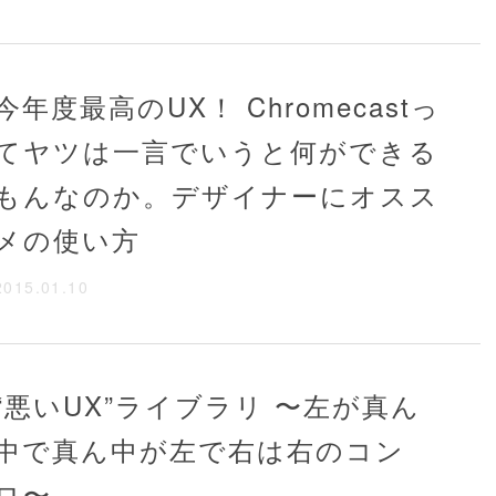
今年度最高のUX！ Chromecastっ
てヤツは一言でいうと何ができる
もんなのか。デザイナーにオスス
メの使い方
2015.01.10
“悪いUX”ライブラリ 〜左が真ん
中で真ん中が左で右は右のコン
ロ〜